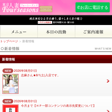
✆お店に電話する
トップページ
>
新着情報
新着情報
2026年08月01日
NEW
志麻さん★8/1(土)入店です。
2026年08月01日
NEW
今月まで【ＨＰ一部コンテンツの表示先変更について】