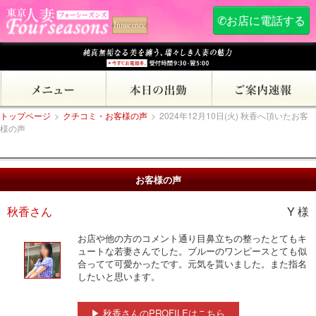
✆お店に電話する
トップページ
>
クチコミ・お客様の声
>
2024年12月10日(火) 秋香へ頂いたお客
様の声
お客様の声
秋香さん
Y 様
お店や他の方のコメント通り目鼻立ちの整ったとてもキ
ュートな若妻さんでした。ブルーのワンピースとても似
合ってて可愛かったです。元気を貰いました。また指名
したいと思います。
▶ 秋香さんのPROFILEはこちら